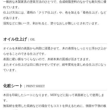
一般的な木製家具の塗装方法のひとつで、合成樹脂塗料のなかでも耐久性に優
れています。
仕上げ方法には、透明の「クリア仕上げ」や、色を加える「着色仕上げ」など
があります。
湿気などに強い一方、剥がれると、塗りなおしが難しいとされています。
オイル仕上げ
| OIL
オイルを木材の表面から内部に浸透させて、木の表情をしっとりと浮かび上が
らせることのできる仕上げです。
表面に硬い膜をつくらないので、木材本来の質感が活きてきます。
またオイル仕上げは日に焼けやすいですが、経年変化を楽しめる仕上げになっ
ています。
化粧シート
| PRINT SHEET
木目を印刷したシートになります。MDFなどに貼って表面材として使用しま
す。
無垢材を使用した収納などの場合でもコストを抑えるために、側面や下側の板